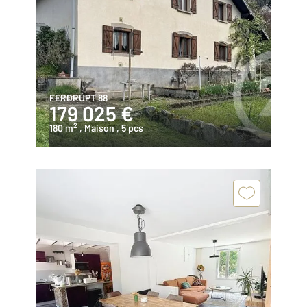
FERDRUPT 88
179 025 €
2
180 m
, Maison
, 5 pcs