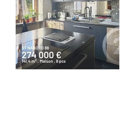
ST NABORD 88
274 000 €
2
141,4 m
, Maison
, 8 pcs