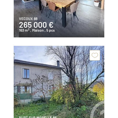
VECOUX 88
265 000 €
2
163 m
, Maison
, 5 pcs
RUPT SUR MOSELLE 88