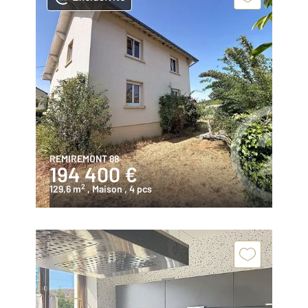
REMIREMONT 88
194 400 €
2
129,6 m
, Maison
, 4 pcs