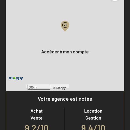
Parlons de vous, parlons biens
Votre compte :
Accéder à mon compte
500 m
©
Mappy
Votre agence est notée
Achat
Location
Vente
Gestion
9,2
/
10
9,4/10