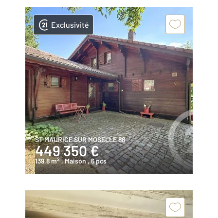
Exclusivité
ST MAURICE SUR MOSELLE 88
449 350 €
2
139,8 m
, Maison
, 6 pcs