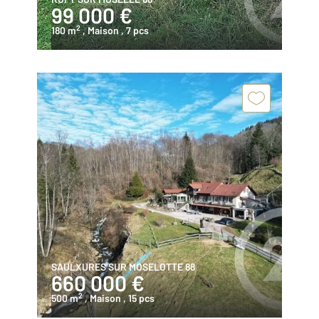
99 000 €
2
180 m
, Maison
, 7 pcs
SAULXURES SUR MOSELOTTE 88
660 000 €
2
500 m
, Maison
, 15 pcs