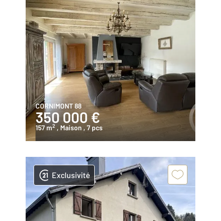
CORNIMONT 88
350 000 €
2
157 m
, Maison
, 7 pcs
Exclusivité