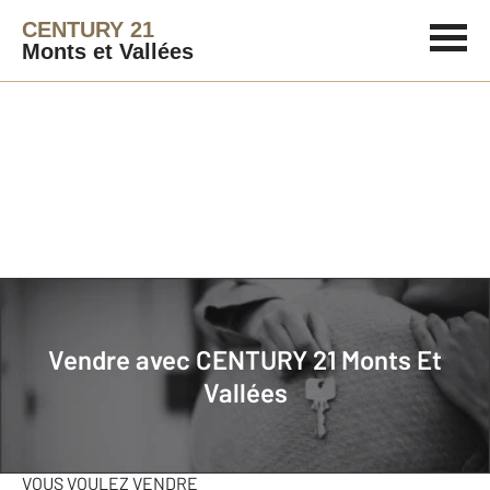
CENTURY 21
Monts et Vallées
Agence immobilière
Vendre mon bien
Vendre avec
CENTURY 21 Monts Et
Pourquoi vendre votre logement
Vallées
avec
CENTURY 21 Monts Et Vallées
?
Demandez votre estimation !
VOUS VOULEZ VENDRE