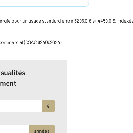
rgie pour un usage standard entre 3295,0 € et 4459,0 €, indexé
 commercial (RSAC 894069624)
sualités
ement
€
années