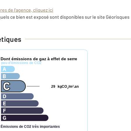
es de l'agence, cliquez ici
uels ce bien est exposé sont disponibles sur le site Géorisques 
étiques
Dont émissions de gaz à effet de serre
*
peu d'émissions de CO2
29
kgCO
/m
.an
2
2
Émissions de CO2 très importantes