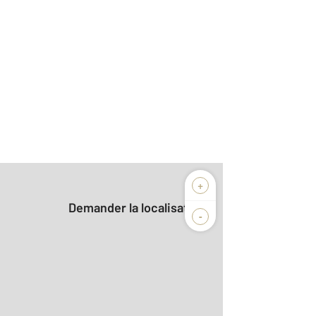
+
Demander la localisation
-
2
 m