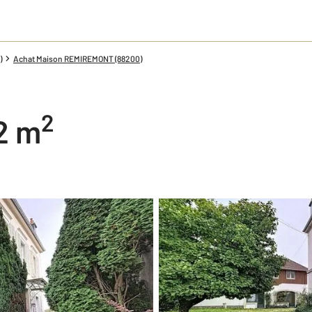
)
Achat Maison REMIREMONT (88200)
2
32 m