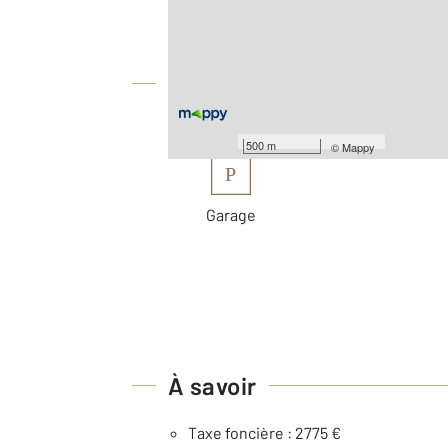
Nombre de pièces : 7
[Voir le détail]
Équipements
Les plus
500 m
©
Mappy
P
Garage
À savoir
Taxe foncière : 2775 €