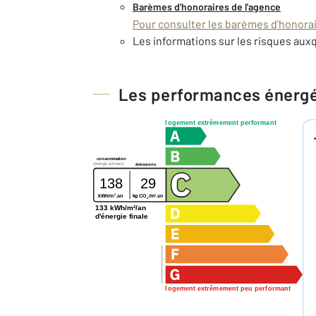
Barèmes d'honoraires de l'agence
Pour consulter les barèmes d'honorair
Les informations sur les risques auxq
Les performances énerg
logement extrêmement performant
consommation
(énergie primaire)
émissions
138
29
2
2
kg CO
/m
.an
kWh/m
.an
2
133 kWh/m²/an
d'énergie finale
logement extrêmement peu performant