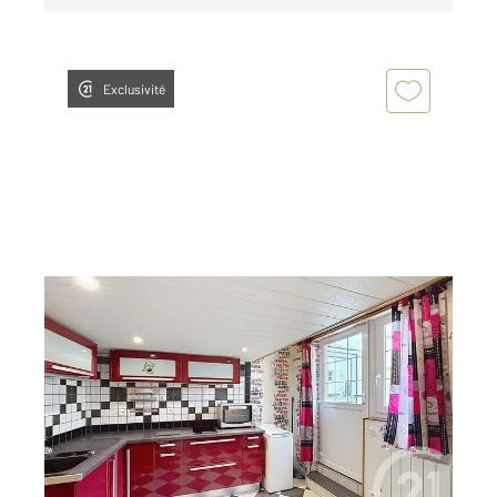
Exclusivité
EPINAL 88
2
19,03 m
, 1 pièce
Ref : 28116
Appartement F1 à louer
480 €
par mois charges comprises
Visiter le site dédié