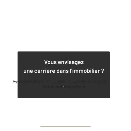
1
Vous envisagez
une carrière dans l'immobilier ?
Agence immobilière
Location
Location appartement
Découvrir nos offres