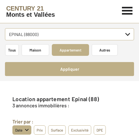
CENTURY 21
Monts et Vallées
EPINAL (88000)
Tous
Maison
Appartement
Autres
Appliquer
Location appartement Epinal (88)
3 annonces immobilières :
Trier par :
Date
Prix
Surface
Exclusivité
DPE