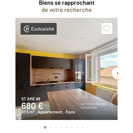
Biens se rapprochant
de votre recherche
Exclusivité
ST AME 88
RE
680 €
5
par mois charges
comprises
2
87,5 m
, Appartement
, 3 pcs
51