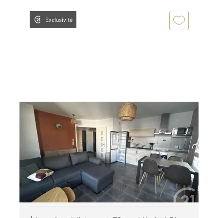
Exclusivité
EPINAL 88
2
47,27 m
, 2 pièces
Ref : 28230
Appartement F2 à louer
610 €
par mois charges comprises
Visiter le site dédié