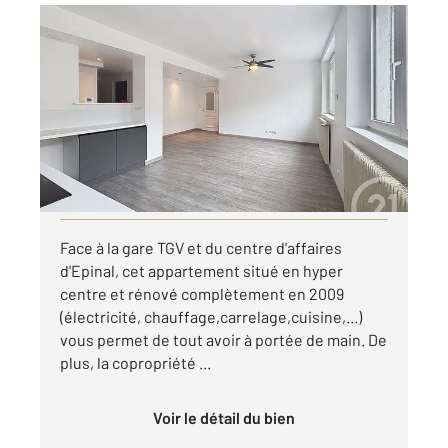
EPINAL 88
2
60,81 m
, 3 pièces
Ref : 26493
Appartement F3 à louer
505 €
par mois charges comprises
Visiter le site dédié
Face à la gare TGV et du centre d'affaires
d'Epinal, cet appartement situé en hyper
centre et rénové complètement en 2009
(électricité, chauffage,carrelage,cuisine,...)
vous permet de tout avoir à portée de main. De
plus, la copropriété ...
Voir le détail du bien