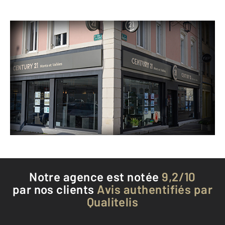
CENTURY 21 Monts et Vallées
126 rue Charles de Gaulle
REMIREMONT - 88200
Envoyer un message
Téléphoner à l'agence
Notre agence est notée
9,2/10
par nos clients
Avis authentifiés par
Qualitelis