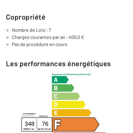
Copropriété
Nombre de Lots : 7
Charges courantes par an : 400,0 €
Pas de procédure en cours
Les performances énergétiques
logement extrêmement performant
consommation
(énergie primaire)
émissions
348
76
2
2
kWh/m
.an
kg CO
/m
.an
2