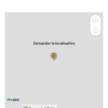
Afficher sur la carte :
+
Agence
Biens vendus
-
Demander la localisation
Vue globale
2
Surface totale : 112 m
2
Surface habitable : 112 m
Type d'appartement : F5
er
Étage : 1
Nombre de pièces : 5
[Voir le détail]
Année construction : 1900
500 m
©
Mappy