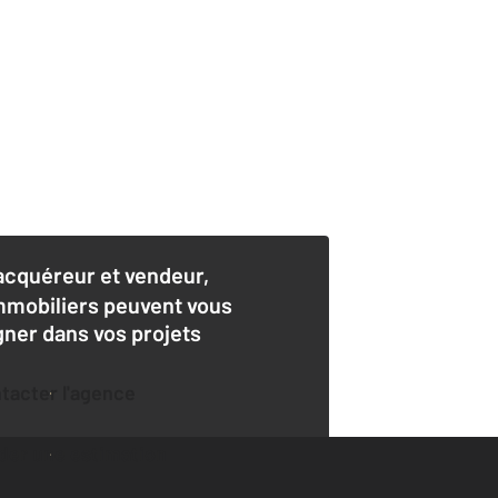
acquéreur et vendeur,
mmobiliers peuvent vous
er dans vos projets
ntacter l'agence
der une estimation