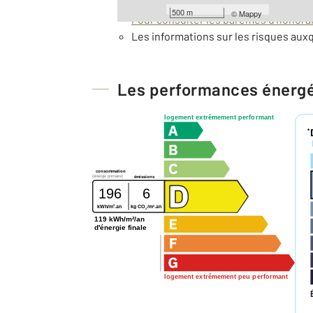
Barèmes d'honoraires de l'agence
500 m
©
Mappy
Pour consulter les barèmes d'honorair
Les informations sur les risques auxq
Les performances énerg
logement extrêmement performant
*
consommation
(énergie primaire)
émissions
196
6
2
2
kWh/m
.an
kg CO
/m
.an
2
119 kWh/m²/an
d'énergie finale
logement extrêmement peu performant