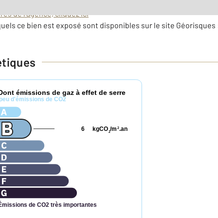
es de l'agence, cliquez ici
uels ce bien est exposé sont disponibles sur le site Géorisques 
étiques
Dont émissions de gaz à effet de serre
peu d'émissions de CO2
6
kgCO
/m
.an
2
2
Émissions de CO2 très importantes