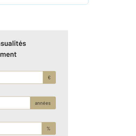
sualités
ement
€
années
%