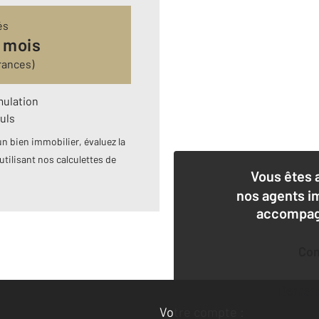
és
 mois
rances)
mulation
uls
n bien immobilier, évaluez la
utilisant nos calculettes de
Vous êtes 
nos agents i
accompagn
Co
Deman
Votre compte :