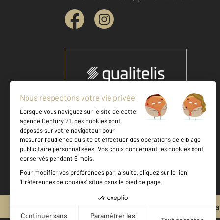
Votre agence est notée
Achat
Location
Vente
Gestion
9,2
/
10
9,4/10
Mentions légales & CGU et Barèmes d'honora