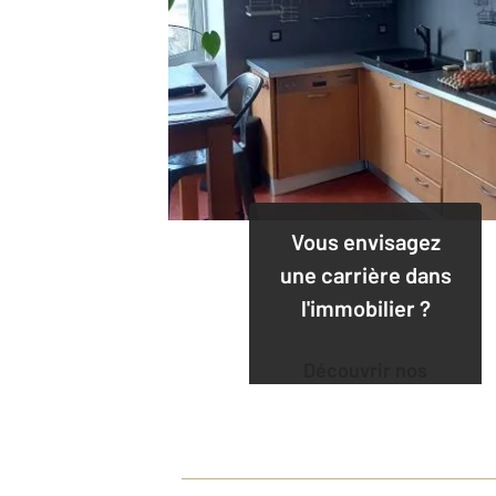
Vous envisagez
une carrière dans
l'immobilier ?
Découvrir nos
offres