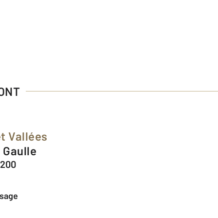
MONT
t Vallées
e Gaulle
8200
ssage