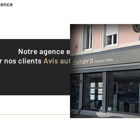
agence
Notre agence est notée
9,2/10
r nos clients
Avis authentifiés par Qualite
Voir tous les avis clients