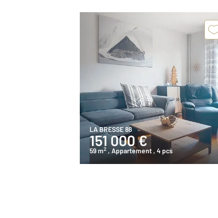
LA BRESSE 88
151 000 €
2
59 m
, Appartement
, 4 pcs