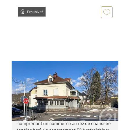
Exclusivité
LE THILLOT 88
2
165,50 m
Ref : 26332
Immeuble à vendre
139 900 €
LE THILLOT Immeuble situé au centre ville
comprenant un commerce au rez de chaussée
(ancien bar), un appartement F2 à rafraichir au