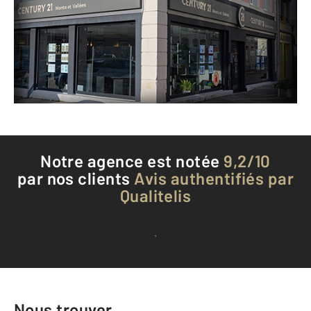
REMIREMONT - 88200
Envoyer un message
Téléphoner à l'agence
Notre agence est notée
9,2/10
par nos clients
Avis authentifiés par
Qualitelis
Voir tous les avis clients
Nous trouver