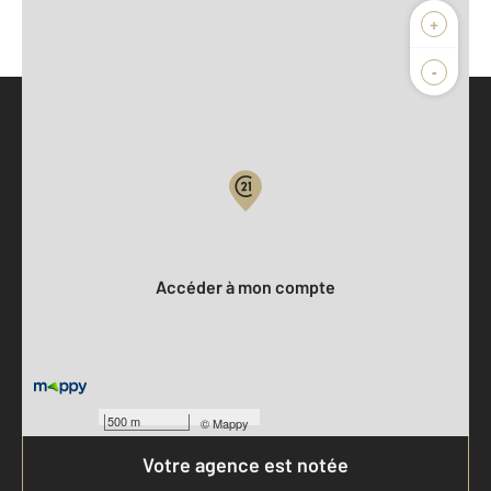
+
-
Parlons de vous, parlons biens
Votre compte :
Accéder à mon compte
500 m
©
Mappy
Votre agence est notée