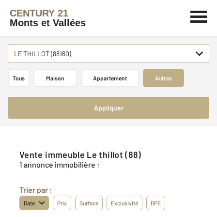
CENTURY 21
Monts et Vallées
LE THILLOT (88160)
Tous
Maison
Appartement
Autres
Appliquer
Vente immeuble Le thillot (88)
1 annonce immobilière :
Trier par :
Date
Prix
Surface
Exclusivité
DPE