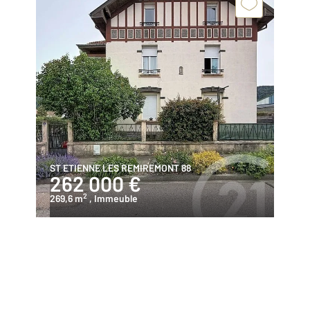
ST ETIENNE LES REMIREMONT 88
262 000 €
2
269,6 m
, Immeuble