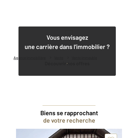
1
Vous envisagez
une carrière dans l'immobilier ?
Agence immobilière
Vente
Vente immeuble
Découvrir nos offres
Biens se rapprochant
de votre recherche