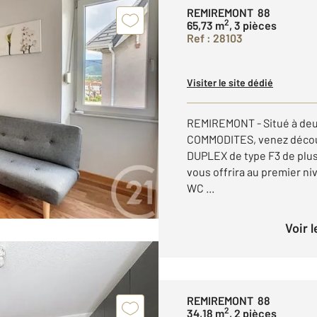
REMIREMONT 88
2
65,73 m
, 3 pièces
Ref : 28103
Visiter le site dédié
REMIREMONT - Situé à deu
COMMODITES, venez décou
DUPLEX de type F3 de plus
vous offrira au premier ni
WC ...
Voir 
REMIREMONT 88
2
34,18 m
, 2 pièces