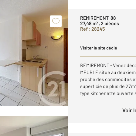
REMIREMONT 88
2
27,48 m
, 2 pièces
Ref : 28245
Visiter le site dédié
REMIREMONT - Venez déco
MEUBLÉ situé au deuxième
proche des commodités et
superficie de plus de 27m
type kitchenette ouverte su
Voir 