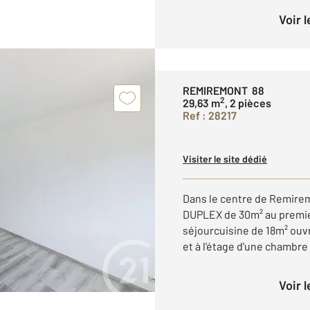
Voir 
REMIREMONT 88
2
29,63 m
, 2 pièces
Ref : 28217
Visiter le site dédié
Dans le centre de Remire
DUPLEX de 30m² au premie
séjourcuisine de 18m² ouv
et à l'étage d'une chambre d
Voir 