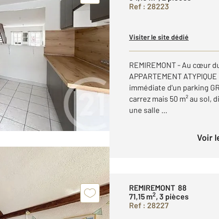
Ref : 28223
Visiter le site dédié
REMIREMONT - Au cœur du c
APPARTEMENT ATYPIQUE e
immédiate d'un parking GR
carrez mais 50 m² au sol, 
une salle ...
Voir 
REMIREMONT 88
2
71,15 m
, 3 pièces
Ref : 28227