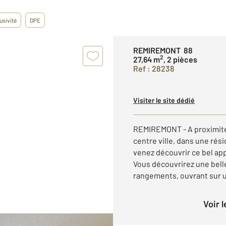
usivité
DPE
REMIREMONT 88
2
27,64 m
, 2 pièces
Ref : 28238
Visiter le site dédié
REMIREMONT - A proximité
centre ville, dans une r
venez découvrir ce bel a
Vous découvrirez une bell
rangements, ouvrant sur u
Voir 