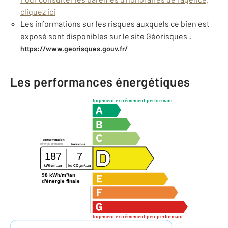
cliquez ici
Les informations sur les risques auxquels ce bien est
exposé sont disponibles sur le site Géorisques :
https://www.georisques.gouv.fr/
Les performances énergétiques
logement extrêmement performant
consommation
(énergie primaire)
émissions
187
7
2
2
kWh/m
.an
kg CO
/m
.an
2
98 kWh/m²/an
d'énergie finale
logement extrêmement peu performant