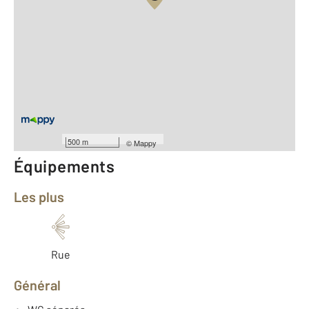
Vue globale
2
Surface totale : 65,7 m
2
Surface habitable : 65,7 m
Type d'appartement : F3
ème
Étage : 3
Nombre de pièces : 3
[Voir le détail]
Année construction : 1949
500 m
©
Mappy
Équipements
Les plus
Rue
Général