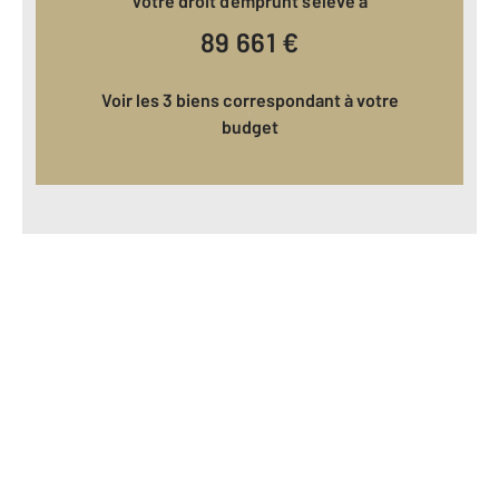
Votre droit d'emprunt s'élève à
89 661
€
Voir les 3 biens correspondant à votre
budget