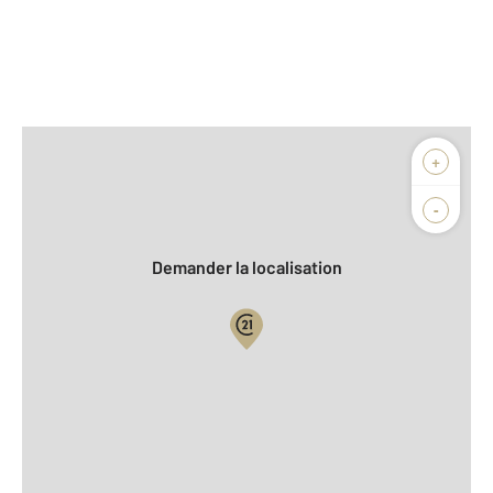
Afficher sur la carte :
+
Agence
-
Demander la localisation
Vue globale
2
Surface totale : 45,9 m
2
Surface habitable : 45,9 m
Type d'appartement : F2
er
Étage : 1