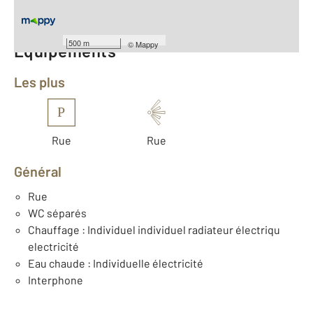
Nombre de pièces : 2
[Voir le détail]
500 m
©
Mappy
Équipements
Les plus
P
Rue
Rue
Général
Rue
WC séparés
Chauffage : Individuel individuel radiateur électriqu
electricité
Eau chaude : Individuelle électricité
Interphone