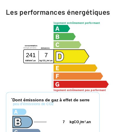
Les performances énergétiques
logement extrêmement performant
consommation
(énergie primaire)
émissions
241
7
2
2
kWh/m
.an
kg CO
/m
.an
2
logement extrêmement peu performant
Dont émissions de gaz à effet de serre
*
peu d'émissions de CO2
7
kgCO
/m
.an
2
2