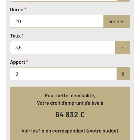
Durée
*
années
Taux
*
%
Apport
*
€
Pour cette mensualité,
Votre droit d'emprunt s'élève à
64 832
€
Voir les 1 bien correspondant à votre budget